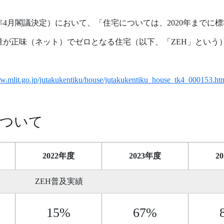
年4月閣議決定）において、「住宅については、2020年までに標
量が正味（ネット）でゼロとなる住宅（以下、「ZEH」という
ww.mlit.go.jp/jutakukentiku/house/jutakukentiku_house_tk4_000153.ht
について
2022年度
2023年度
2
ZEH普及実績
15%
67%