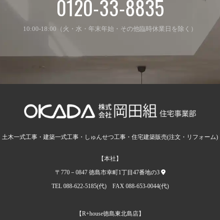
0120-33-8835
10:00-18:00（火・水・年末年始・その他臨時休業日を除く）
土木一式工事・建築一式工事・しゅんせつ工事・住宅建築販売(注文・リフォーム)
【本社】
〒770－0847 徳島市幸町1丁目47番地の3
TEL 088-622-5185(代) FAX 088-653-0044(代)
【R+house徳島東北島店】