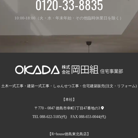
0120-33-8835
10:00-18:00（火・水・年末年始・その他臨時休業日を除く）
土木一式工事・建築一式工事・しゅんせつ工事・住宅建築販売(注文・リフォーム)
【本社】
〒770－0847 徳島市幸町1丁目47番地の3
TEL 088-622-5185(代) FAX 088-653-0044(代)
【R+house徳島東北島店】