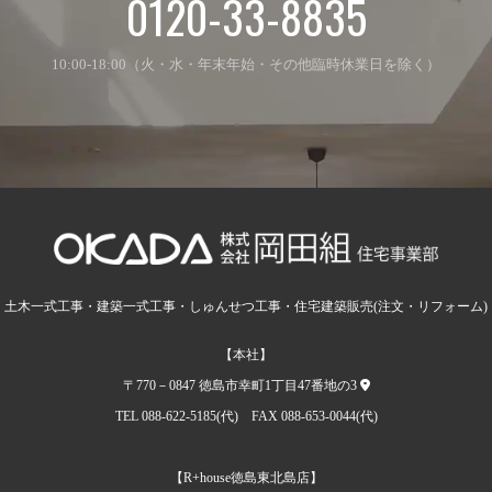
0120-33-8835
10:00-18:00（火・水・年末年始・その他臨時休業日を除く）
土木一式工事・建築一式工事・しゅんせつ工事・住宅建築販売(注文・リフォーム)
【本社】
〒770－0847 徳島市幸町1丁目47番地の3
TEL 088-622-5185(代) FAX 088-653-0044(代)
【R+house徳島東北島店】