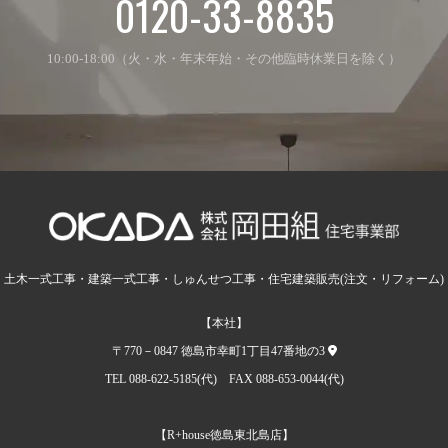
0120-33-8835
10:00-18:00（火・水・年末年始・その他臨時休業日を除く）
土木一式工事・建築一式工事・しゅんせつ工事・住宅建築販売(注文・リフォーム)
【本社】
〒770－0847 徳島市幸町1丁目47番地の3
TEL 088-622-5185(代) FAX 088-653-0044(代)
【R+house徳島東北島店】