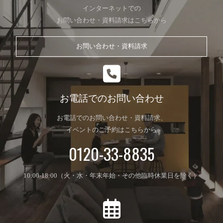
インターネットでの
上記の利用目的に付随する目的
お問い合わせ・資料請求はこちらから
第4条（利用目的の変更）
お問い合わせ・資料請求
当社は，利用目的が変更前と関連性を有すると合理
的に認められる場合に限り，個人情報の利用目的を
変更するものとします。
お電話でのお問い合わせ
利用目的の変更を行った場合には，変更後の目的に
ついて，当社所定の方法により，ユーザーに通知
お電話でのお問い合わせ・資料請求、
し，または本ウェブサイト上に公表するものとしま
イベントのご予約はこちらから
す。
0120-33-8835
第5条（個人情報の第三者提供）
当社は，次に掲げる場合を除いて，あらかじめユー
10:00-18:00（火・水・年末年始・その他臨時休業日を除く）
ザーの同意を得ることなく，第三者に個人情報を提
供することはありません。ただし，個人情報保護法
その他の法令で認められる場合を除きます。