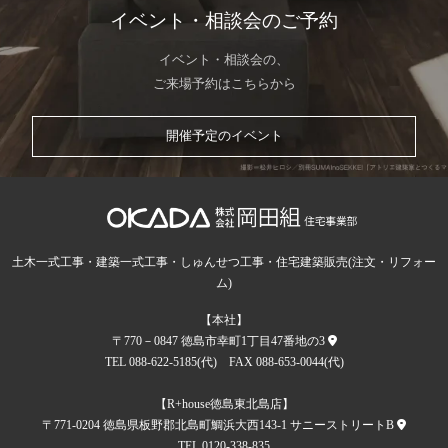
人の生命，身体または財産の保護のために必要
イベント・相談会のご予約
がある場合であって，本人の同意を得ることが
困難であるとき
イベント・相談会の、
ご来場予約はこちらから
公衆衛生の向上または児童の健全な育成の推進
のために特に必要がある場合であって，本人の
開催予定のイベント
同意を得ることが困難であるとき
国の機関もしくは地方公共団体またはその委託
を受けた者が法令の定める事務を遂行すること
に対して協力する必要がある場合であって，本
土木一式工事・建築一式工事・しゅんせつ工事・住宅建築販売(注文・リフォー
人の同意を得ることにより当該事務の遂行に支
ム)
障を及ぼすおそれがあるとき
【本社】
予め次の事項を告知あるいは公表し，かつ当社
〒770－0847 徳島市幸町1丁目47番地の3
が個人情報保護委員会に届出をしたとき
TEL 088-622-5185(代) FAX 088-653-0044(代)
利用目的に第三者への提供を含むこと
【R+house徳島東北島店】
〒771-0204 徳島県板野郡北島町鯛浜大西143-1 サニーストリートB
第三者に提供されるデータの項目
TEL 0120-338-835