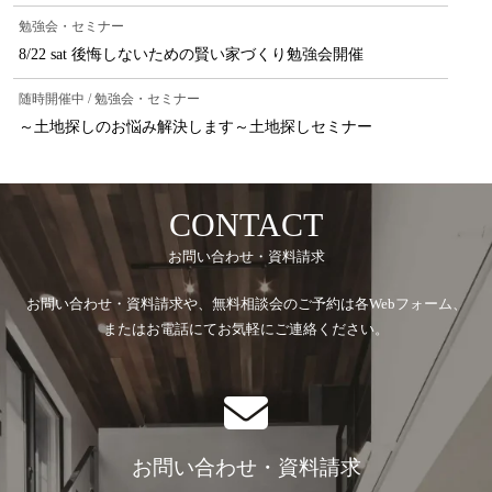
第2条（個人情報の収集方法）
勉強会・セミナー
当社は，ユーザーが利用登録をする際に氏名，生年月
8/22 sat 後悔しないための賢い家づくり勉強会開催
日，住所，電話番号，メールアドレスなどの個人情報を
随時開催中 / 勉強会・セミナー
お尋ねすることがあります。
～土地探しのお悩み解決します～土地探しセミナー
第3条（個人情報を収集・利用する目的）
当社が個人情報を収集・利用する目的は，以下のとおり
です。
CONTACT
当社サービスの提供・運営のため
お問い合わせ・資料請求
ユーザーからのお問い合わせに回答するため（本人
お問い合わせ・資料請求や、無料相談会のご予約は各Webフォーム、
確認を行うことを含む）
またはお電話にてお気軽にご連絡ください。
ユーザーが利用中のサービスの新機能，更新情報，
キャンペーン等及び当社が提供する他のサービスの
案内のメールを送付するため
メンテナンス，重要なお知らせなど必要に応じたご
お問い合わせ・資料請求
連絡のため