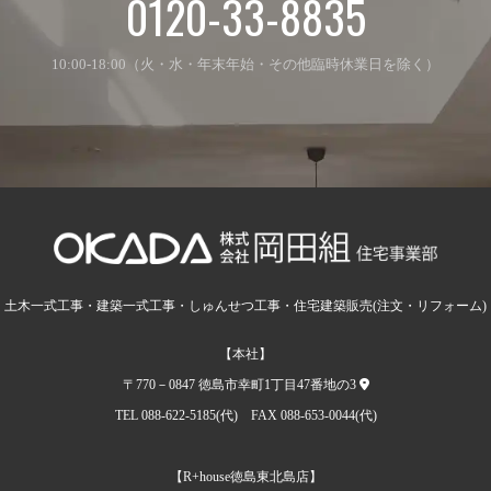
0120-33-8835
10:00-18:00（火・水・年末年始・その他臨時休業日を除く）
土木一式工事・建築一式工事・しゅんせつ工事・住宅建築販売(注文・リフォーム)
【本社】
〒770－0847 徳島市幸町1丁目47番地の3
TEL 088-622-5185(代) FAX 088-653-0044(代)
【R+house徳島東北島店】