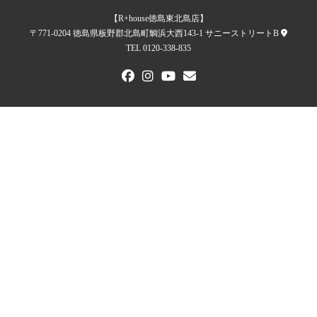
【R+house徳島東北島店】
〒771-0204 徳島県板野郡北島町鯛浜大西143-1 サニーストリートB
TEL 0120-338-835