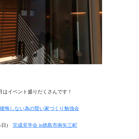
月はイベント盛りだくさんです！
後悔しない為の賢い家づくり勉強会
(土-日)
完成見学会 in徳島市南矢三町