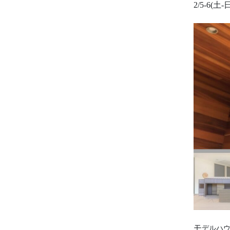
2/5-6(
モ
デルハ