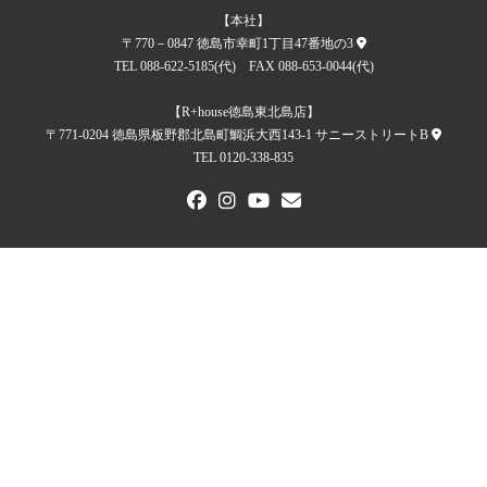
【本社】
〒770－0847 徳島市幸町1丁目47番地の3
TEL 088-622-5185(代) FAX 088-653-0044(代)
【R+house徳島東北島店】
〒771-0204 徳島県板野郡北島町鯛浜大西143-1 サニーストリートB
TEL 0120-338-835