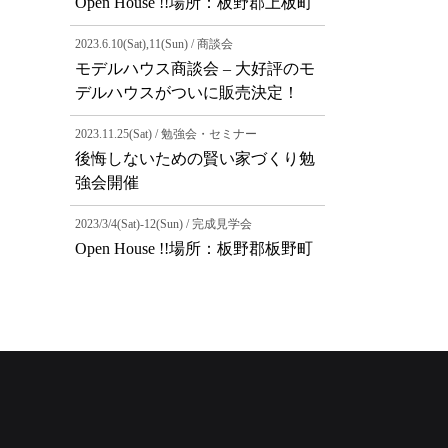
Open House !!場所：板野郡上板町
2023.6.10(Sat),11(Sun) / 商談会
モデルハウス商談会 – 大好評のモ
デルハウスがついに販売決定！
2023.11.25(Sat) / 勉強会・セミナー
後悔しないための賢い家づくり勉
強会開催
2023/3/4(Sat)-12(Sun) / 完成見学会
Open House !!場所：板野郡板野町